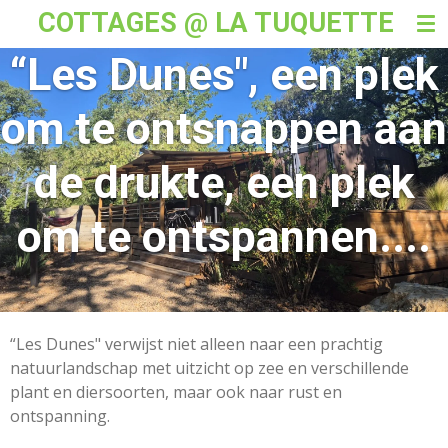
COTTAGES @ LA TUQUETTE
Skip
to
“Les Dunes", een plek
main
content
om te ontsnappen aan
de drukte, een plek
om te ontspannen....
“Les Dunes" verwijst niet alleen naar een prachtig
natuurlandschap met uitzicht op zee en verschillende
plant en diersoorten, maar ook naar rust en
ontspanning.