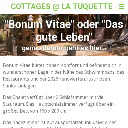
COTTAGES @ LA TUQUETTE
Skip
to
main
"Bonum Vitae" oder "Das
content
gute Leben"
genau darum geht es hier...
Bonum Vitae bietet hohen Komfort und befindet sich in
wunderschöner Lage in der Nähe des Schwimmbads, des
Restaurants und der 2026 renovierten, luxuriösen
Sanitäranlagen.
Das Chalet verfügt über 2 Schlafzimmer mit viel
Stauraum. Das Hauptschlafzimmer verfügt über ein
großes Bett von 160 x 200 cm.
Das Badezimmer ist gut ausgestattet, inklusive einer