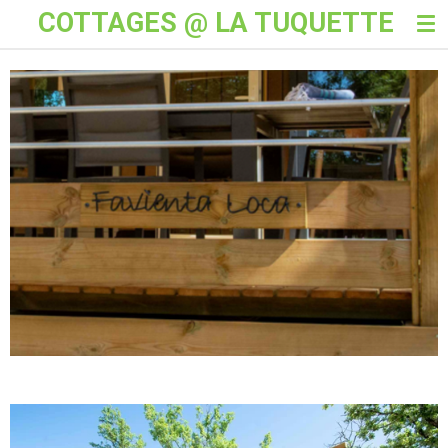
COTTAGES @ LA TUQUETTE
Skip
to
main
content