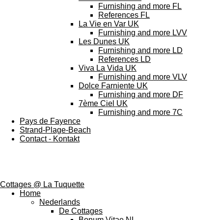
Furnishing and more FL
References FL
La Vie en Var UK
Furnishing and more LVV
Les Dunes UK
Furnishing and more LD
References LD
Viva La Vida UK
Furnishing and more VLV
Dolce Farniente UK
Furnishing and more DF
7ème Ciel UK
Furnishing and more 7C
Pays de Fayence
Strand-Plage-Beach
Contact - Kontakt
Cottages @ La Tuquette
Home
Nederlands
De Cottages
Bonum Vitae NL