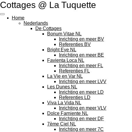
Cottages @ La Tuquette
Skip
to
main
Home
content
Nederlands
De Cottages
Bonum Vitae NL
Inrichting en meer BV
Referenties BV
Bright Eye NL
Inrichting en meer BE
Favienta Loca NL
Inrichting en meer FL
Referenties FL
La Vie en Var NL
Inrichting en meer LVV
Les Dunes NL
Inrichting en meer LD
Referenties LD
Viva La Vida NL
Inrichting en meer VLV
Dolce Farniente NL
Inrichting en meer DF
7ème Ciel NL
Inrichting en meer 7C